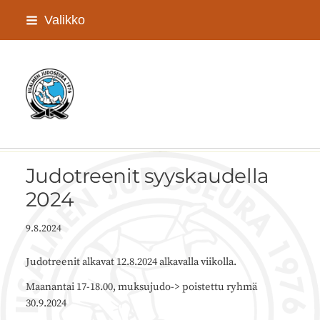
Siirry
Valikko
sivun
sisältöön
Iisalmen Judoseura ry
Judotreenit syyskaudella
2024
9.8.2024
Judotreenit alkavat 12.8.2024 alkavalla viikolla.
Maanantai 17-18.00, muksujudo-> poistettu ryhmä
30.9.2024