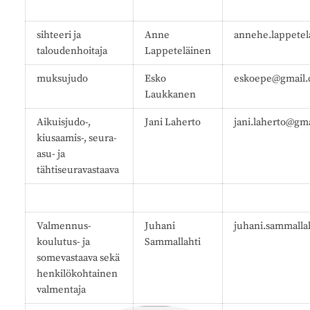
sihteeri ja
Anne
annehe.lappete
taloudenhoitaja
Lappeteläinen
muksujudo
Esko
eskoepe@gmail
Laukkanen
Aikuisjudo-,
Jani Laherto
jani.laherto@gm
kiusaamis-, seura-
asu- ja
tähtiseuravastaava
Valmennus-
Juhani
juhani.sammalla
koulutus- ja
Sammallahti
somevastaava sekä
henkilökohtainen
valmentaja