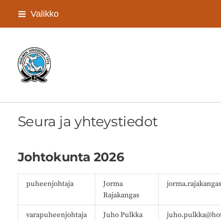
Siirry
Valikko
sivun
sisältöön
Iisalmen Judoseura ry
Seura ja yhteystiedot
Johtokunta 2026
puheenjohtaja
Jorma
jorma.rajakang
Rajakangas
varapuheenjohtaja
Juho Pulkka
juho.pulkka@ho