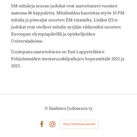
SM-mitaleja seuran judokat ovat saavuttaneet vuosien
saatossa 86 kappaletta. Mitalisaldoa kaunistaa myös 10 PM-
mitalia ja pistesijat nuorten EM-tatamilta. Lisäksi IJS:n
judokat ovat otelleet mitalin syrjään viidensiksi nuorten
Euroopan olympiapäivillä ja opiskelijoiden
Universiadeissa.
Uusinpana saavutuksena on Essi Lappeteläisen
Pohjoismaiden mestaruuskilpailujen hopeamitalit 2022 ja
2023.
©
Iisalmen Judoseura ry
Tehty Yhdistysavaimella
Facebook
Instagram