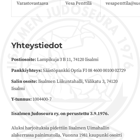
Varastovastaava
Vesa Penttilä
vesapenttila@suo
Yhteystiedot
Postiosoite:
Lampikuja 3 B 11, 74120 Iisalmi
Pankkiyhteys:
Säästöpankki Optia FI 08 4600 00100 02729
Salin osoite:
Iisalmen Liikuntahalli, Välikatu 3, 74120
Iisalmi
Y-tunnus:
1004400-7
Iisalmen Judoseura ry. on perustettu 3.9.1976.
Aluksi harjoituksia pidettiin Iisalmen Uimahallin
alakerrassa painimatolla. Vuonna 1981 kaupunki osoitti