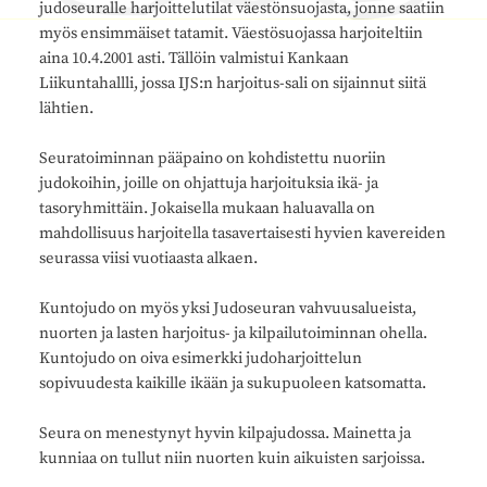
judoseuralle harjoittelutilat väestönsuojasta, jonne saatiin
myös ensimmäiset tatamit. Väestösuojassa harjoiteltiin
aina 10.4.2001 asti. Tällöin valmistui Kankaan
Liikuntahallli, jossa IJS:n harjoitus-sali on sijainnut siitä
lähtien.
Seuratoiminnan pääpaino on kohdistettu nuoriin
judokoihin, joille on ohjattuja harjoituksia ikä- ja
tasoryhmittäin. Jokaisella mukaan haluavalla on
mahdollisuus harjoitella tasavertaisesti hyvien kavereiden
seurassa viisi vuotiaasta alkaen.
Kuntojudo on myös yksi Judoseuran vahvuusalueista,
nuorten ja lasten harjoitus- ja kilpailutoiminnan ohella.
Kuntojudo on oiva esimerkki judoharjoittelun
sopivuudesta kaikille ikään ja sukupuoleen katsomatta.
Seura on menestynyt hyvin kilpajudossa. Mainetta ja
kunniaa on tullut niin nuorten kuin aikuisten sarjoissa.