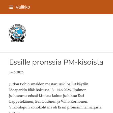
Siirry
Valikko
sivun
sisältöön
Iisalmen Judoseura ry
Essille pronssia PM-kisoista
14.6.2026
Judon Pohjoismaiden mestaruuskilpailut käytiin
Ideaparkin Blåk Boksissa 13.–14.6.2026. Iisalmen
judoseuraa edusti kisoissa kolme judokaa: Essi
Lappeteläinen, Eeli Lösönen ja Vilho Korhonen.
Viikonlopun kohokohtana oli Essin pronssimitali sarjasta