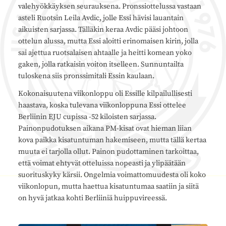
valehyökkäyksen seurauksena. Pronssiottelussa vastaan
asteli Ruotsin Leila Avdic, jolle Essi hävisi lauantain
aikuisten sarjassa. Tälläkin keraa Avdic pääsi johtoon
ottelun alussa, mutta Essi aloitti erinomaisen kirin, jolla
sai ajettua ruotsalaisen ahtaalle ja heitti komean yoko
gaken, jolla ratkaisin voiton itselleen. Sunnuntailta
tuloskena siis pronssimitali Essin kaulaan.
Kokonaisuutena viikonloppu oli Essille kilpailullisesti
haastava, koska tulevana viikonloppuna Essi ottelee
Berliinin EJU cupissa -52 kiloisten sarjassa.
Painonpudotuksen aikana PM-kisat ovat hieman liian
kova paikka kisatuntuman hakemiseen, mutta tällä kertaa
muuta ei tarjolla ollut. Painon pudottaminen tarkoittaa,
että voimat ehtyvät otteluissa nopeasti ja ylipäätään
suorituskyky kärsii. Ongelmia voimattomuudesta oli koko
viikonlopun, mutta haettua kisatuntumaa saatiin ja siitä
on hyvä jatkaa kohti Berliiniä huippuvireessä.