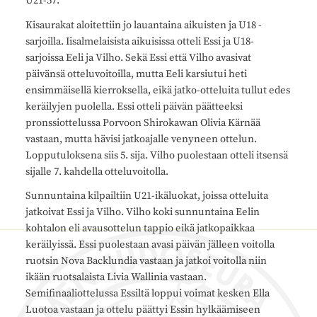
U21-57.
Kisaurakat aloitettiin jo lauantaina aikuisten ja U18 -
sarjoilla. Iisalmelaisista aikuisissa otteli Essi ja U18-
sarjoissa Eeli ja Vilho. Sekä Essi että Vilho avasivat
päivänsä otteluvoitoilla, mutta Eeli karsiutui heti
ensimmäisellä kierroksella, eikä jatko-otteluita tullut edes
keräilyjen puolella. Essi otteli päivän päätteeksi
pronssiottelussa Porvoon Shirokawan Olivia Kärnää
vastaan, mutta hävisi jatkoajalle venyneen ottelun.
Lopputuloksena siis 5. sija. Vilho puolestaan otteli itsensä
sijalle 7. kahdella otteluvoitolla.
Sunnuntaina kilpailtiin U21-ikäluokat, joissa otteluita
jatkoivat Essi ja Vilho. Vilho koki sunnuntaina Eelin
kohtalon eli avausottelun tappio eikä jatkopaikkaa
keräilyissä. Essi puolestaan avasi päivän jälleen voitolla
ruotsin Nova Backlundia vastaan ja jatkoi voitolla niin
ikään ruotsalaista Livia Wallinia vastaan.
Semifinaaliottelussa Essiltä loppui voimat kesken Ella
Luotoa vastaan ja ottelu päättyi Essin hylkäämiseen