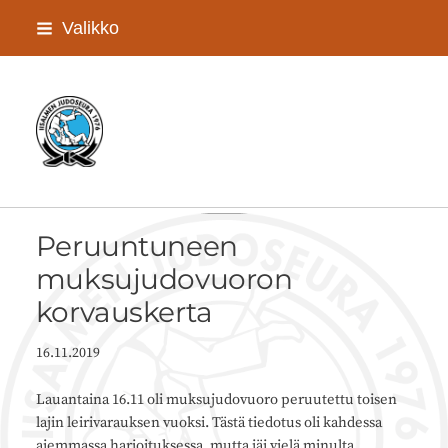
Siirry
Valikko
sivun
sisältöön
Iisalmen Judoseura ry
Peruuntuneen
muksujudovuoron
korvauskerta
16.11.2019
Lauantaina 16.11 oli muksujudovuoro peruutettu toisen
lajin leirivarauksen vuoksi. Tästä tiedotus oli kahdessa
aiemmassa harjoituksessa, mutta jäi vielä minulta