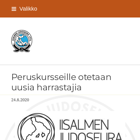
Siirry
Valikko
sivun
sisältöön
Iisalmen Judoseura ry
Peruskursseille otetaan
uusia harrastajia
24.8.2020