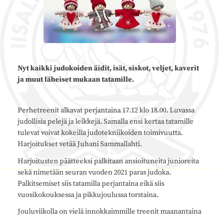
Nyt kaikki judokoiden äidit, isät, siskot, veljet, kaverit
ja muut läheiset mukaan tatamille.
Perhetreenit alkavat perjantaina 17.12 klo 18.00. Luvassa
judollisia pelejä ja leikkejä. Samalla ensi kertaa tatamille
tulevat voivat kokeilla judotekniikoiden toimivuutta.
Harjoitukset vetää Juhani Sammallahti.
Harjoitusten päätteeksi palkitaan ansioituneita junioreita
sekä nimetään seuran vuoden 2021 paras judoka.
Palkitsemiset siis tatamilla perjantaina eikä siis
vuosikokouksessa ja pikkujoulussa torstaina.
Jouluviikolla on vielä innokkaimmille treenit maanantaina