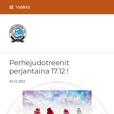
Siirry
Valikko
sivun
sisältöön
Iisalmen Judoseura ry
Perhejudotreenit
perjantaina 17.12 !
10.12.2021