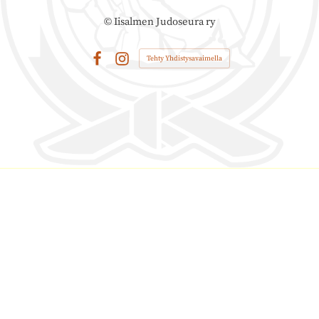
©
Iisalmen Judoseura ry
Tehty Yhdistysavaimella
Facebook
Instagram