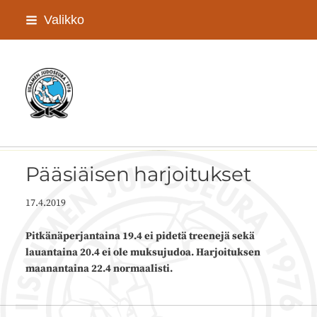
Siirry
Valikko
sivun
sisältöön
Iisalmen Judoseura ry
Pääsiäisen harjoitukset
17.4.2019
Pitkänäperjantaina 19.4 ei pidetä treenejä sekä
lauantaina 20.4 ei ole muksujudoa. Harjoituksen
maanantaina 22.4 normaalisti.