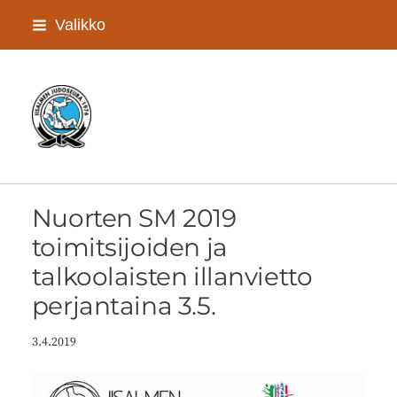
Siirry
Valikko
sivun
sisältöön
Iisalmen Judoseura ry
Nuorten SM 2019
toimitsijoiden ja
talkoolaisten illanvietto
perjantaina 3.5.
3.4.2019