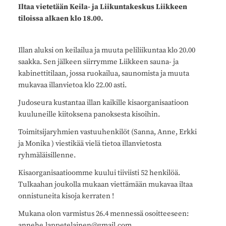
Iltaa vietetään Keila- ja Liikuntakeskus Liikkeen
tiloissa alkaen klo 18.00.
Illan aluksi on keilailua ja muuta peliliikuntaa klo 20.00
saakka. Sen jälkeen siirrymme Liikkeen sauna- ja
kabinettitilaan, jossa ruokailua, saunomista ja muuta
mukavaa illanvietoa klo 22.00 asti.
Judoseura kustantaa illan kaikille kisaorganisaatioon
kuuluneille kiitoksena panoksesta kisoihin.
Toimitsijaryhmien vastuuhenkilöt (Sanna, Anne, Erkki
ja Monika ) viestikää vielä tietoa illanvietosta
ryhmäläisillenne.
Kisaorganisaatioomme kuului tiiviisti 52 henkilöä.
Tulkaahan joukolla mukaan viettämään mukavaa iltaa
onnistuneita kisoja kerraten !
Mukana olon varmistus 26.4 mennessä osoitteeseen:
annehe.lappetelainen@gmail.com