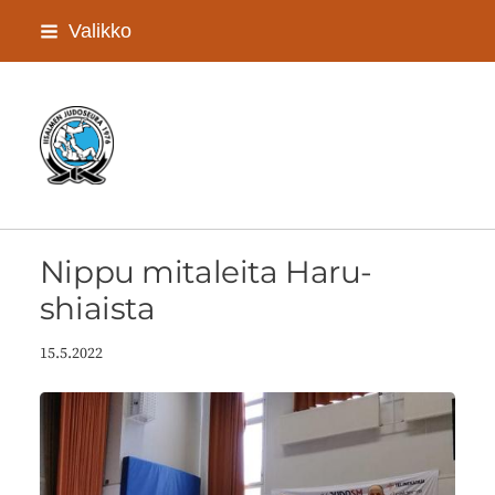
Siirry
Valikko
sivun
sisältöön
Iisalmen Judoseura ry
Nippu mitaleita Haru-
shiaista
15.5.2022