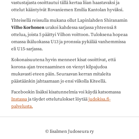
vastustajasta osoittautui tällä kertaa liian haastavaksi ja
ottelut kääntyivät Rovaniemen Emilia Kantolan hyväksi.
Yhteisellä reissulla mukana ollut Lapinlahden Shiranamin
Vilho Korhonen
urakoi kahdessa sarjassa yhteensä 8
ottelua, joista 5 päättyi Vilhon voittoon. Tuloksena hopeaa
omassa ikäluokassa U13 ja pronssia pykälää vanhemmissa
eli U15-sarjassa.
Kokonaisuutena hyvin menneet kisat osoittivat, että
korona-ajan treenaaminen on vienyt kilpajudoa
mukavasti eteen päin. Seuraavan kerran mitaleita
päästäänkin jahtaamaan jo ensi viikolla Kiteellä.
Facebookin lisäksi kisatunnelmia voi käydä katsomassa
Instassa
ja täydet ottelutulokset löytää
judokisa.fi-
palvelusta.
©
Iisalmen Judoseura ry