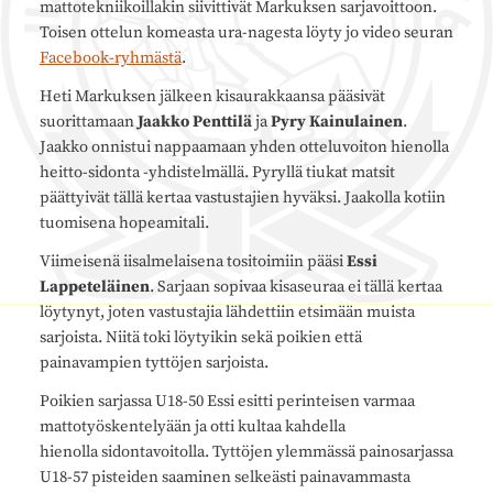
mattotekniikoillakin siivittivät Markuksen sarjavoittoon.
Toisen ottelun komeasta ura-nagesta löyty jo video seuran
Facebook-ryhmästä
.
Heti Markuksen jälkeen kisaurakkaansa pääsivät
suorittamaan
Jaakko Penttilä
ja
Pyry Kainulainen
.
Jaakko onnistui nappaamaan yhden otteluvoiton hienolla
heitto-sidonta -yhdistelmällä. Pyryllä tiukat matsit
päättyivät tällä kertaa vastustajien hyväksi. Jaakolla kotiin
tuomisena hopeamitali.
Viimeisenä iisalmelaisena tositoimiin pääsi
Essi
Lappeteläinen
. Sarjaan sopivaa kisaseuraa ei tällä kertaa
löytynyt, joten vastustajia lähdettiin etsimään muista
sarjoista. Niitä toki löytyikin sekä poikien että
painavampien tyttöjen sarjoista.
Poikien sarjassa U18-50 Essi esitti perinteisen varmaa
mattotyöskentelyään ja otti kultaa kahdella
hienolla sidontavoitolla. Tyttöjen ylemmässä painosarjassa
U18-57 pisteiden saaminen selkeästi painavammasta