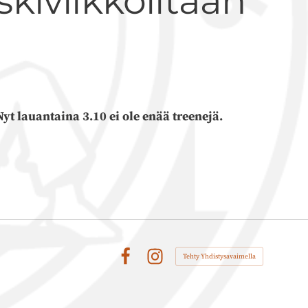
skiviikkoiltaan
yt lauantaina 3.10 ei ole enää treenejä.
Tehty Yhdistysavaimella
Facebook
Instagram