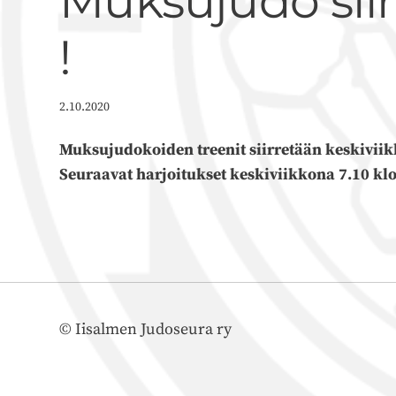
Muksujudo siirt
!
2.10.2020
Muksujudokoiden treenit siirretään keskiviikk
Seuraavat harjoitukset keskiviikkona 7.10 klo
©
Iisalmen Judoseura ry