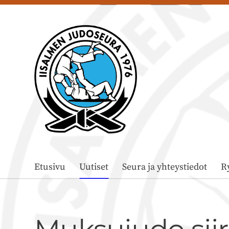
Siirry
sivun
sisältöön
Iisalmen Judoseura ry
Etusivu
Uutiset
Seura ja yhteystiedot
R