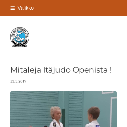
Siirry
Valikko
sivun
sisältöön
Iisalmen Judoseura ry
Mitaleja Itäjudo Openista !
13.5.2019