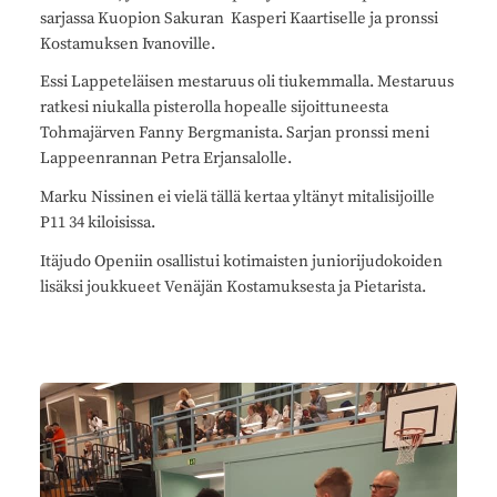
sarjassa Kuopion Sakuran Kasperi Kaartiselle ja pronssi
Kostamuksen Ivanoville.
Essi Lappeteläisen mestaruus oli tiukemmalla. Mestaruus
ratkesi niukalla pisterolla hopealle sijoittuneesta
Tohmajärven Fanny Bergmanista. Sarjan pronssi meni
Lappeenrannan Petra Erjansalolle.
Marku Nissinen ei vielä tällä kertaa yltänyt mitalisijoille
P11 34 kiloisissa.
Itäjudo Openiin osallistui kotimaisten juniorijudokoiden
lisäksi joukkueet Venäjän Kostamuksesta ja Pietarista.