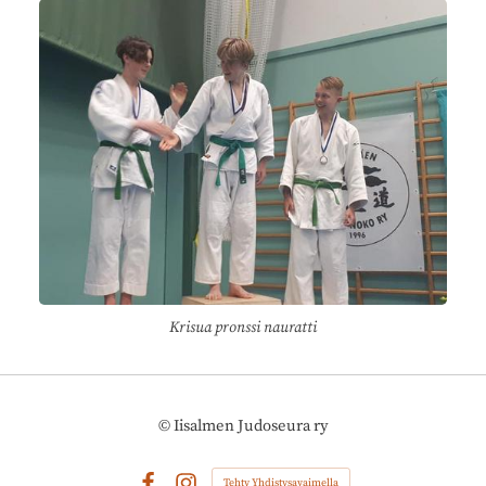
Krisua pronssi nauratti
©
Iisalmen Judoseura ry
Tehty Yhdistysavaimella