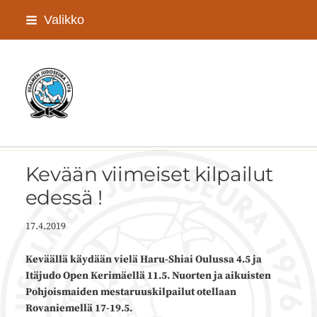
Siirry
Valikko
sivun
sisältöön
Iisalmen Judoseura ry
Kevään viimeiset kilpailut
edessä !
17.4.2019
Keväällä käydään vielä Haru-Shiai Oulussa 4.5 ja
Itäjudo Open Kerimäellä 11.5. Nuorten ja aikuisten
Pohjoismaiden mestaruuskilpailut otellaan
Rovaniemellä 17-19.5.