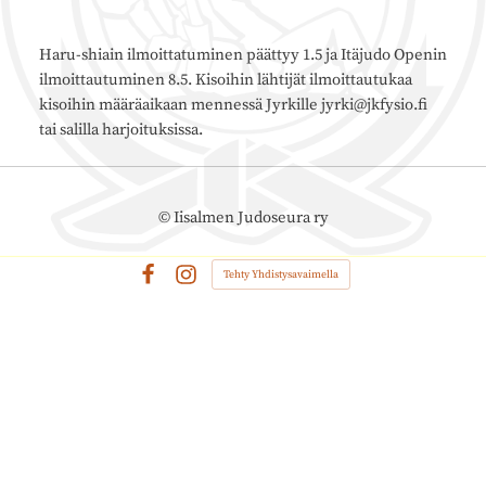
Haru-shiain ilmoittatuminen päättyy 1.5 ja Itäjudo Openin
ilmoittautuminen 8.5. Kisoihin lähtijät ilmoittautukaa
kisoihin määräaikaan mennessä Jyrkille jyrki@jkfysio.fi
tai salilla harjoituksissa.
©
Iisalmen Judoseura ry
Tehty Yhdistysavaimella
Facebook
Instagram