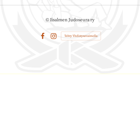
©
Iisalmen Judoseura ry
Tehty Yhdistysavaimella
Facebook
Instagram