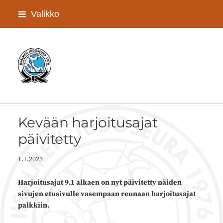
Siirry
Valikko
sivun
sisältöön
Iisalmen Judoseura ry
Kevään harjoitusajat
päivitetty
1.1.2023
Harjoitusajat 9.1 alkaen on nyt päivitetty näiden
sivujen etusivulle vasempaan reunaan harjoitusajat
palkkiin.