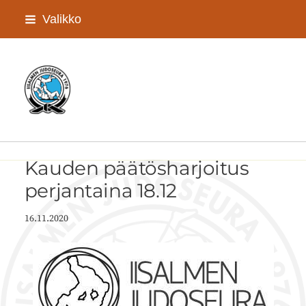
Siirry
Valikko
sivun
sisältöön
Iisalmen Judoseura ry
Kauden päätösharjoitus
perjantaina 18.12
16.11.2020