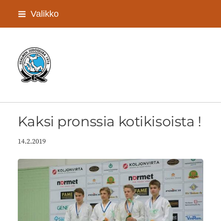
Siirry
Valikko
sivun
sisältöön
Iisalmen Judoseura ry
Kaksi pronssia kotikisoista !
14.2.2019