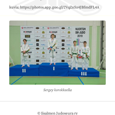
kuvia: https://photos.app.goo.gl/2VqZnSz4JBfmdFL4A
Sergey korokkeella
©
Iisalmen Judoseura ry