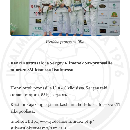
Henkka pronssipallilla
Henri Kaatrasalo ja Sergey Klimenok SM-pronssille
nuorten SM-kisoissa Iisalmessa
Henri otteli pronssille U18 -60 kiloisissa. Sergey teki
saman tempun -55 kg sarjassa.
Kristian Rajakangas jäi niukasti mitaliotteluista toisessa -55
alkupoolissa.
tulokset: http://www.judoshiai.fi/index.php?
sub=/tulokset-temp/nsm2019