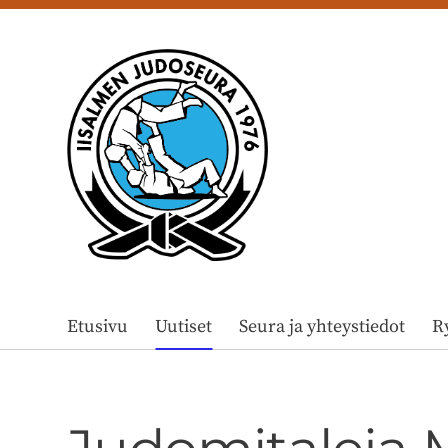
Siirry
sivun
sisältöön
Iisalmen Judoseura ry
Etusivu
Uutiset
Seura ja yhteystiedot
R