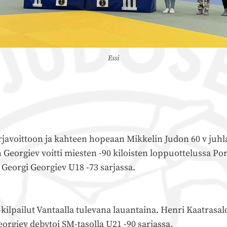
Essi
arjavoittoon ja kahteen hopeaan Mikkelin Judon 60 v juhla
on Georgiev voitti miesten -90 kiloisten loppuottelussa P
 Georgi Georgiev U18 -73 sarjassa.
ilpailut Vantaalla tulevana lauantaina. Henri Kaatrasalo
eorgiev debytoi SM-tasolla U21 -90 sarjassa.