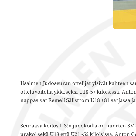
Iisalmen Judoseuran ottelijat ylsivät kahteen s
otteluvoitolla ykköseksi U18-57 kiloisissa. Ant
nappasivat Eemeli Sällstrom U18 +81 sarjassa ja
Seuraava koitos IJS:n judokoilla on nuorten SM-k
urakoi sekä U18 että U21 -52 kiloisissa. Anton G