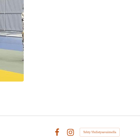
Tehty Yhdistysavaimella