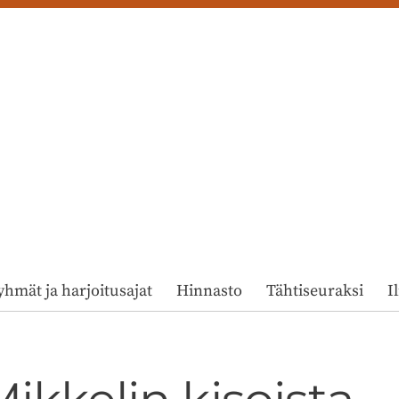
yhmät ja harjoitusajat
Hinnasto
Tähtiseuraksi
I