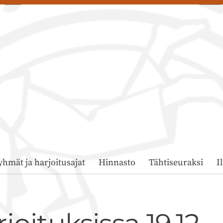
yhmät ja harjoitusajat
Hinnasto
Tähtiseuraksi
I