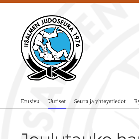
Siirry
sivun
sisältöön
Iisalmen Judoseura ry
Etusivu
Uutiset
Seura ja yhteystiedot
R