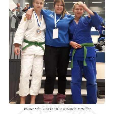
Valmentaja Elina ja FJO:n iisalmelaisottelijat