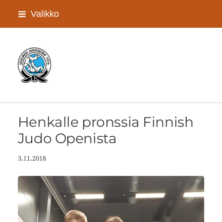
Siirry
Valikko
sivun
sisältöön
Iisalmen Judoseura ry
Henkalle pronssia Finnish
Judo Openista
3.11.2018