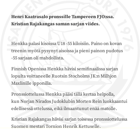
Henri Kaatrasalo pronssille Tampereen FJO:ssa.
Kristian Rajakangas saman sarjan viides.
Henkka palasi kisoissa U18 -55 kiloisiin. Paino on kovan
treenin myötä pysynyt aisoissa ja pieni painon pudotus
-55 sarjaan oli mahdollista.
Finnish Openissa Henkka hävisi semifinaalissa sarjan
lopulta voittaneelle Ruotsin Stocholms JK:n Milhjon
Maxlinille ipponilla.
Pronssiottelussa Henkka pääsi tällä kertaa helpolla,
kun Norjan Nirados Judoklubin Morten Rein luokkaantui
edellisessä ottelussa, eikä ilmaantunut enää matolle.
Kristian Rajakangas hävisi sarjan toisessa pronssiottelussa
Suomen mestari Tornion Henrik Kettuselle.