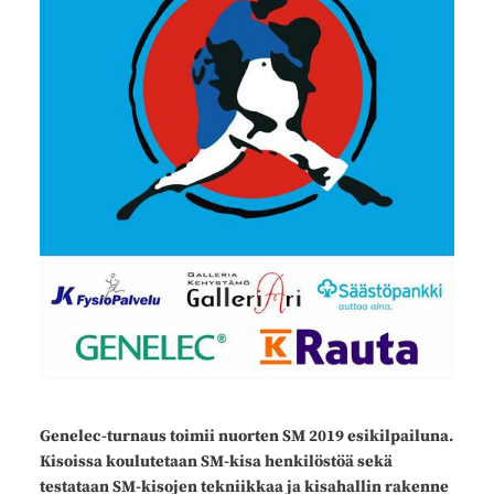
Genelec-turnaus toimii nuorten SM 2019 esikilpailuna.
Kisoissa koulutetaan SM-kisa henkilöstöä sekä
testataan SM-kisojen tekniikkaa ja kisahallin rakenne