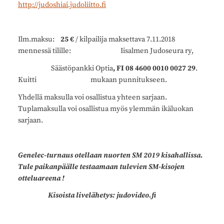
http://judoshiai.judoliitto.fi
Ilm.maksu:
25 €
/ kilpailija maksettava 7.11.2018
mennessä tilille: Iisalmen Judoseura ry,
Säästöpankki Optia
, FI 08 4600 0010 0027 29
.
Kuitti mukaan punnitukseen.
Yhdellä maksulla voi osallistua yhteen sarjaan.
Tuplamaksulla voi osallistua myös ylemmän ikäluokan
sarjaan.
Genelec-turnaus otellaan nuorten SM 2019 kisahallissa.
Tule paikanpäälle testaamaan tulevien SM-kisojen
otteluareena !
Kisoista livelähetys: judovideo.fi