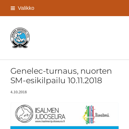
Siirry
Valikko
sivun
sisältöön
Iisalmen Judoseura ry
Genelec-turnaus, nuorten
SM-esikilpailu 10.11.2018
4.10.2018