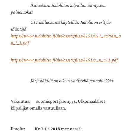
Ikäluokissa Judoliiton kilpailumääräysten
painoluokat
U11 ikäluokassa käytetään Judoliiton erityis-
sääntöjä
https://www.judoliitto.fi/site/assets/files/8151/u11_erityiss_n
n_t_1.pdf
https://www.judoliitto.fi/site/assets/files/8151/n_n_u11.pdf
Järjestäjällä on oikeus yhdistellä painoluokkia
Vakuutus: Suomisport jäsenyys. Ulkomaalaiset
kilpailijat omalla vastuullaan.
Ilmoitt:
Ke 7.11.2018
mennessä: