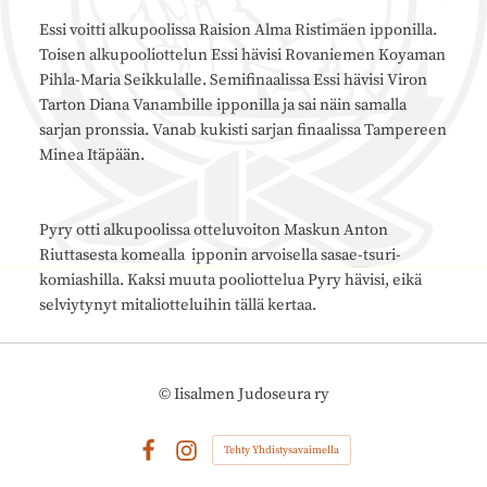
Essi voitti alkupoolissa Raision Alma Ristimäen ipponilla.
Toisen alkupooliottelun Essi hävisi Rovaniemen Koyaman
Pihla-Maria Seikkulalle. Semifinaalissa Essi hävisi Viron
Tarton Diana Vanambille ipponilla ja sai näin samalla
sarjan pronssia. Vanab kukisti sarjan finaalissa Tampereen
Minea Itäpään.
Pyry otti alkupoolissa otteluvoiton Maskun Anton
Riuttasesta komealla ipponin arvoisella sasae-tsuri-
komiashilla. Kaksi muuta pooliottelua Pyry hävisi, eikä
selviytynyt mitaliotteluihin tällä kertaa.
©
Iisalmen Judoseura ry
Tehty Yhdistysavaimella
Facebook
Instagram