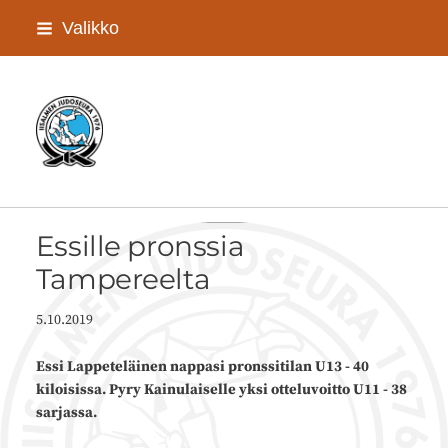
Siirry
Valikko
sivun
sisältöön
Iisalmen Judoseura ry
Essille pronssia
Tampereelta
5.10.2019
Essi Lappeteläinen nappasi pronssitilan U13 - 40
kiloisissa. Pyry Kainulaiselle yksi otteluvoitto U11 - 38
sarjassa.