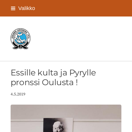
Siirry
Valikko
sivun
sisältöön
Iisalmen Judoseura ry
Essille kulta ja Pyrylle
pronssi Oulusta !
4.5.2019