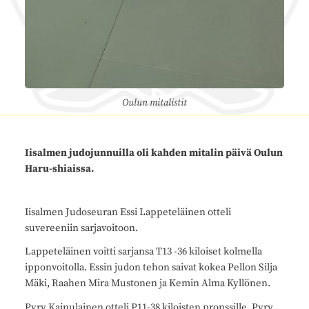
Oulun mitalistit
Iisalmen judojunnuilla oli kahden mitalin päivä Oulun
Haru-shiaissa.
Iisalmen Judoseuran Essi Lappeteläinen otteli
suvereeniin sarjavoitoon.
Lappeteläinen voitti sarjansa T13 -36 kiloiset kolmella
ipponvoitolla. Essin judon tehon saivat kokea Pellon Silja
Mäki, Raahen Mira Mustonen ja Kemin Alma Kyllönen.
Pyry Kainulainen otteli P11-38 kiloisten pronssille. Pyry