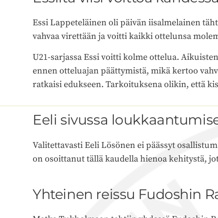
Essi Lappeteläinen oli päivän iisalmelainen täht
vahvaa virettään ja voitti kaikki ottelunsa mole
U21-sarjassa Essi voitti kolme ottelua. Aikuisten 
ennen otteluajan päättymistä, mikä kertoo vahva
ratkaisi edukseen. Tarkoituksena olikin, että k
Eeli sivussa loukkaantumis
Valitettavasti Eeli Lösönen ei päässyt osallistu
on osoittanut tällä kaudella hienoa kehitystä, 
Yhteinen reissu Fudoshin 