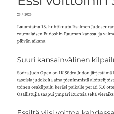
Essi voittoihi
23.4.2026
Lauantaina 18. huhtikuuta Iisalmen Judoseuran
raumalaisen Fudoshin Rauman kanssa, ja valmen
päivän aikana.
Suuri kansainvälinen kilpail
Södra Judo Open on IK Södra Judon järjestämä ki
tasoisia judokoita aina pienimmistä aloittelijo
toinen osakilpailu keräsi paikalle peräti 510 ott
Osallistujia saapui ympäri Ruotsia sekä vierai
Essiltä viisi voittoa kahdess