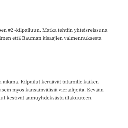
 #2 -kilpailuun. Matka tehtiin yhteisreissuna
salmen että Rauman kisaajien valmennuksesta
 aikana. Kilpailut keräävät tatamille kaiken
sein myös kansainvälisiä vierailijoita. Kevään
telut kestivät aamuyhdeksästä iltakuuteen.