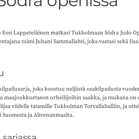
n Södra openissa
 Essi Lappeteläinen matkasi Tukholmaan Södra Judo Open
tajana toimi Juhani Sammallahti, joka vastasi sekä Ii
u
lpailusarja, joka koostuu neljästä osakilpailusta vuoden
ista maajoukkuetason urheilijoihin saakka, ja mukana on u
elijaa viidelle tatamille Tukholman Torvallahalliin, ja ot
ksi Suomesta ja Ahvenanmaalta.
a sarjassa