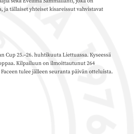
ia sekä Eveliina Sammallahti, joka on
a tällaiset yhteiset kisareissut vahvistavat
an Cup 25.–26. huhtikuuta Liettuassa. Kyseessä
ooppaa. Kilpailuun on ilmoittautunut 264
 Faceen tulee jälleen seuranta päivän otteluista.