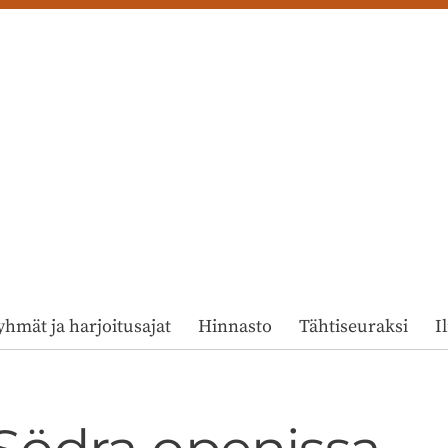
yhmät ja harjoitusajat
Hinnasto
Tähtiseuraksi
I