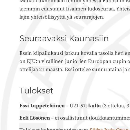
Matka Tukholmaan tehtiin yhdessä Fudoshin Rau
aiemmin edustanut Iisalmen Judoseuraa. Yhteistyö
lajin yhteisöllisyyttä yli seurarajojen.
Seuraavaksi Kaunasiin
Essin kilpailukausi jatkuu kovalla tasolla het
on EJU:n virallinen juniorien Euroopan cupin os
ottelijaa 21 maasta. Essi ottelee sunnuntaina ja
Tulokset
Essi Lappeteläinen
– U21-57:
kulta
(3 ottelua, 3
Eeli Lösönen
– ei osallistunut (loukkaantumine