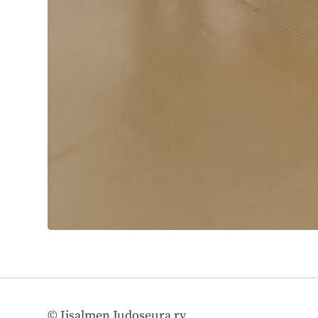
©
Iisalmen Judoseura ry