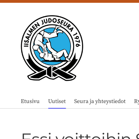
Siirry
sivun
sisältöön
Iisalmen Judoseura ry
Etusivu
Uutiset
Seura ja yhteystiedot
R