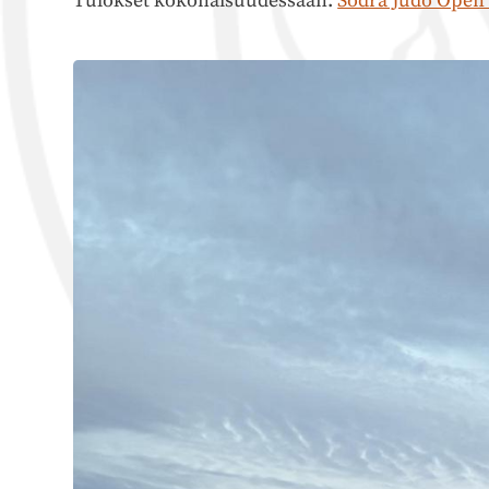
Tulokset kokonaisuudessaan:
Södra Judo Open 