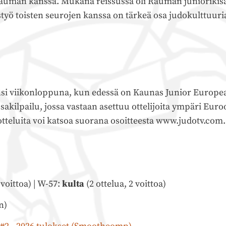
man kanssa. Mukana reissussa oli Rauman juniorikisaaj
 toisten seurojen kanssa on tärkeä osa judokulttuuria, j
i ensi viikonloppuna, kun edessä on Kaunas Junior Europe
akilpailu, jossa vastaan asettuu ottelijoita ympäri Eur
 otteluita voi katsoa suorana osoitteesta www.judotv.com.
 voittoa) | W-57:
kulta
(2 ottelua, 2 voittoa)
n)