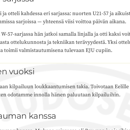
i ja otteli kahdessa eri sarjassa: nuorten U21-57 ja aikui
mmissa sarjoissa — yhteensä viisi voittoa päivän aikana.
W-57-sarjassa hän jatkoi samalla linjalla ja otti kaksi voi
sta ottelukunnosta ja tekniikan terävyydestä. Yksi ottelu
isa toimii valmistautumisena tulevaan EJU cupiin.
en vuoksi
maan kilpailuun loukkaantumisen takia. Toivotaan Eelille 
joten odotamme innolla hänen paluutaan kilpailuihin.
Rauman kanssa