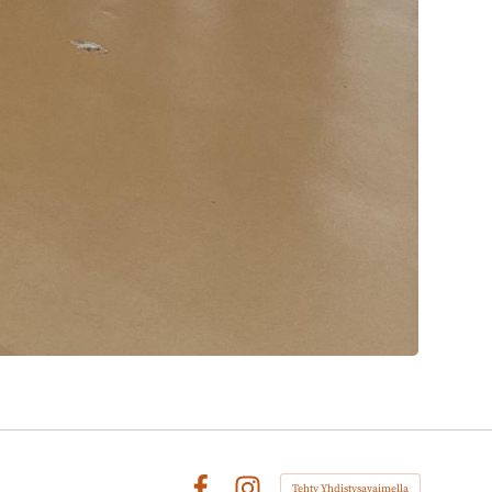
Tehty Yhdistysavaimella