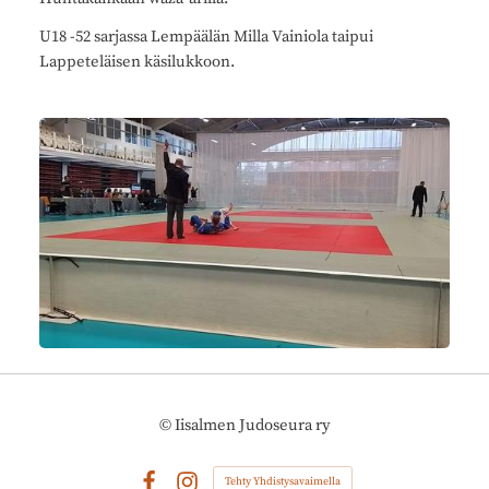
U18 -52 sarjassa Lempäälän Milla Vainiola taipui
Lappeteläisen käsilukkoon.
©
Iisalmen Judoseura ry
Tehty Yhdistysavaimella