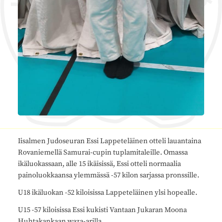
Iisalmen Judoseuran Essi Lappeteläinen otteli lauantaina
Rovaniemellä Samurai-cupin tuplamitaleille. Omassa
ikäluokassaan, alle 15 ikäisissä, Essi otteli normaalia
painoluokkaansa ylemmässä -57 kilon sarjassa pronssille.
U18 ikäluokan -52 kiloisissa Lappeteläinen ylsi hopealle.
U15 -57 kiloisissa Essi kukisti Vantaan Jukaran Moona
Huhtakankaan waza-arilla.